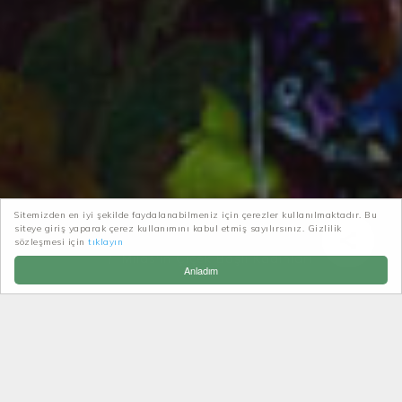
Sitemizden en iyi şekilde faydalanabilmeniz için çerezler kullanılmaktadır. Bu
siteye giriş yaparak çerez kullanımını kabul etmiş sayılırsınız. Gizlilik
Patikatrek
Yol Hikayeleri
sözleşmesi için
tıklayın
Milas'ın Çiçek Başlı Kadınları
Anladım
MILAS'IN ÇIÇEK BAŞLI
KADINLARI