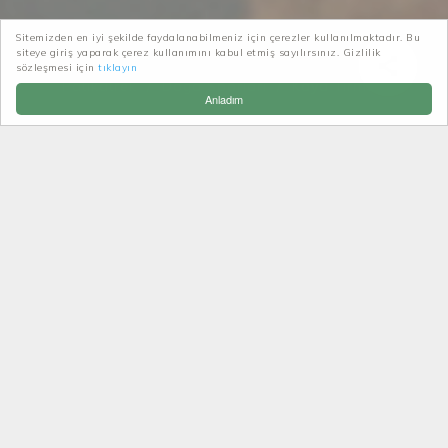
Sitemizden en iyi şekilde faydalanabilmeniz için çerezler kullanılmaktadır. Bu
siteye giriş yaparak çerez kullanımını kabul etmiş sayılırsınız. Gizlilik
sözleşmesi için
tıklayın
Patikatrek
Doğa Sporları
Kaya Tırmanışı
Anladım
KAYA TIRMANIŞI
üst düzey heyecan
Kaya Tırmanışı Dağcılık sporunun dalları içinde
yer alan bir spor faaliyetidir. Kaya tırmanışı, kaya
yüzeylerindeki girinti, çıkıntı ve çatlakları vücut, el
ve ayaklarla tutmak, basmak ve sıkıştırmak
suretiyle, fiziksel ve teknik güç harcayarak sportif