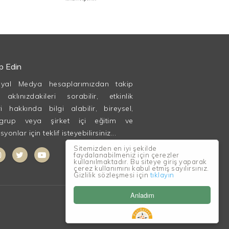
ip Edin
syal Medya hesaplarımızdan takip
, aklınızdakileri sorabilir, etkinlik
ri hakkında bilgi alabilir, bireysel,
grup veya şirket içi eğitim ve
onlar için teklif isteyebilirsiniz...
Sitemizden en iyi şekilde
faydalanabilmeniz için çerezler
kullanılmaktadır. Bu siteye giriş yaparak
çerez kullanımını kabul etmiş sayılırsınız.
Gizlilik sözleşmesi için
tıklayın
Anladım