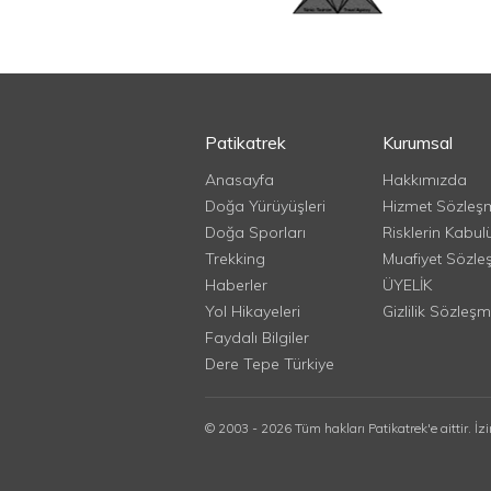
Patikatrek
Kurumsal
Anasayfa
Hakkımızda
Doğa Yürüyüşleri
Hizmet Sözleş
Doğa Sporları
Risklerin Kabul
Trekking
Muafiyet Sözle
Haberler
ÜYELİK
Yol Hikayeleri
Gizlilik Sözleşm
Faydalı Bilgiler
Dere Tepe Türkiye
© 2003 - 2026 Tüm hakları Patikatrek'e aittir. İz
Cookie