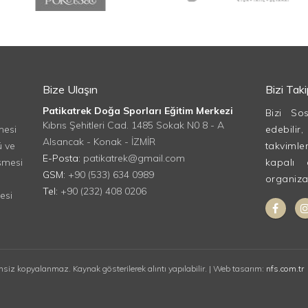
Bize Ulaşın
Bizi Tak
Patikatrek Doğa Sporları Eğitim Merkezi
Bizi So
Kıbrıs Şehitleri Cad. 1485 Sokak N0 8 - A
mesi
edebilir
Alsancak - Konak - İZMİR
ü ve
takvimle
E-Posta:
patikatrek@gmail.com
şmesi
kapalı 
GSM:
+90 (533) 634 0989
organizasy
Tel:
+90 (232) 408 0206
esi
insiz kopyalanmaz. Kaynak gösterilerek alıntı yapılabilir. | Web tasarım:
nfs.com.tr