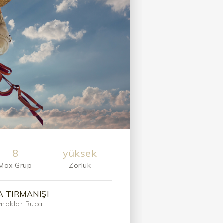
8
yüksek
Max Grup
Zorluk
A TIRMANIŞI
naklar Buca