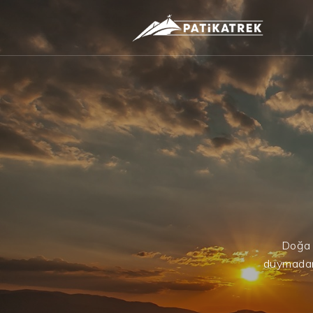
Doğa S
duymadan 