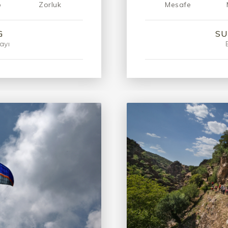
p
Zorluk
Mesafe
G
SU
ayı