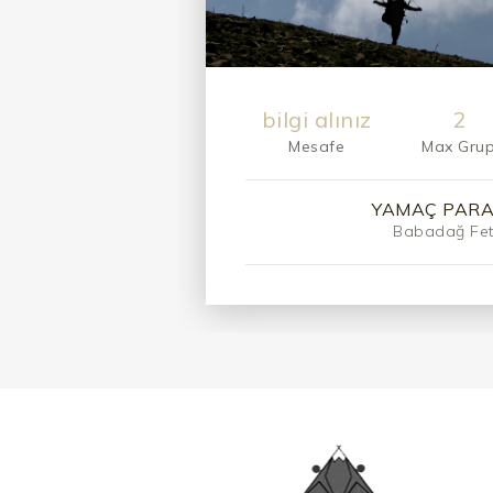
bilgi alınız
2
Mesafe
Max Gru
YAMAÇ PAR
Babadağ Fet