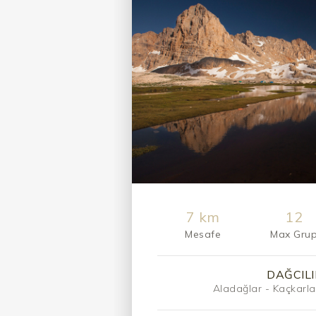
7 km
12
Mesafe
Max Gru
DAĞCILI
Aladağlar - Kaçkarla