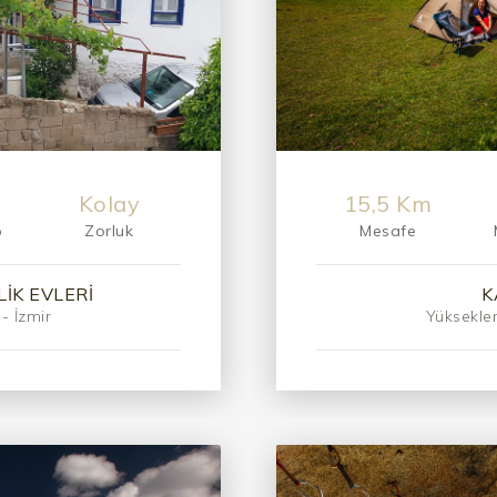
Kolay
15,5 Km
p
Zorluk
Mesafe
IK EVLERI
K
- İzmir
Yüksekler