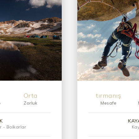
Orta
tırmanış
p
Zorluk
Mesafe
K
KAY
r - Bolkarlar
Kay