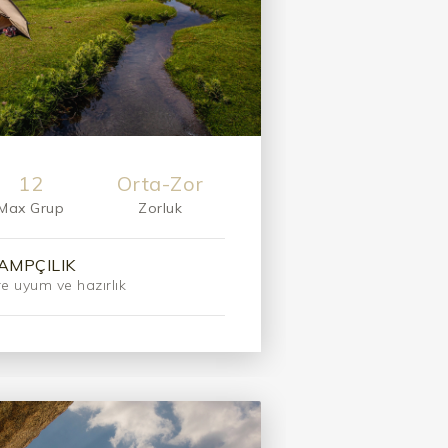
12
Orta-Zor
Max Grup
Zorluk
AMPÇILIK
e uyum ve hazırlık