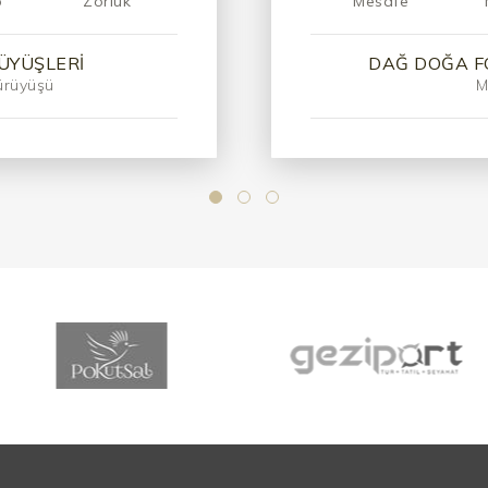
Mesafe
p
Zorluk
İZMIR D
AF YÜRÜYÜŞÜ
Davutlar 
la