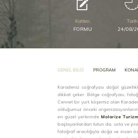
Katılım
Tarih
FORMU
24/08/
GENEL BİLGİ
PROGRAM
KONA
Karadeniz coğrafyası doğal güzellikl
dikkat çeker. Bölge coğrafyası, foto
Cennet bir yurt köşemiz olan Karadeniz
olduğumuz önceki organizasyonlarımı
en güzel yerlerinde
Molarize Turizm
başlayanlardan tutun da, usta ve pro
fotoğraf aracılığıyla doğa ve insan öz