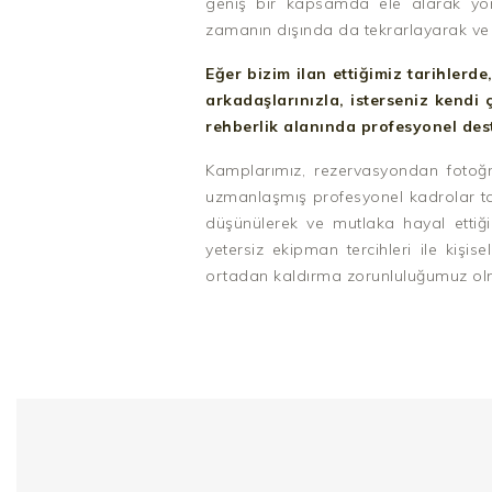
geniş bir kapsamda ele alarak yöres
zamanın dışında da tekrarlayarak ve b
Eğer bizim ilan ettiğimiz tarihlerd
arkadaşlarınızla, isterseniz kendi 
rehberlik alanında profesyonel des
Kamplarımız, rezervasyondan fotoğr
uzmanlaşmış profesyonel kadrolar tar
düşünülerek ve mutlaka hayal ettiği 
yetersiz ekipman tercihleri ile kiş
ortadan kaldırma zorunluluğumuz olm