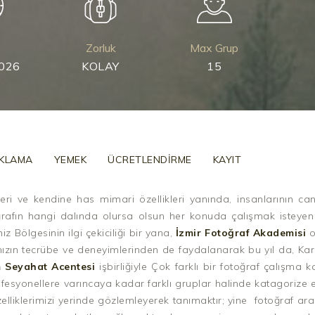
Zorluk
Max Grup
2026
KOLAY
15
KLAMA
YEMEK
ÜCRETLENDİRME
KAYIT
eri ve kendine has mimari özellikleri yanında, insanlarının can
ğrafın hangi dalında olursa olsun her konuda çalışmak isteyen
 Bölgesinin ilgi çekiciliği bir yana,
İzmir Fotoğraf Akademisi
o
zın tecrübe ve deneyimlerinden de faydalanarak bu yıl da, Kara
 Seyahat Acentesi
işbirliğiyle Çok farklı bir fotoğraf çalışma
fesyonellere varıncaya kadar farklı gruplar halinde katagorize
elliklerimizi yerinde gözlemleyerek tanımaktır; yine fotoğraf arac