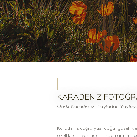
KARADENIZ FOTOĞR
Öteki Karadeniz, Yayladan Yaylay
Karadeniz coğrafyası doğal güzellikl
özellikleri yanında, insanlarının