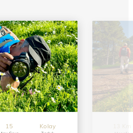
14
Orta
10 Km