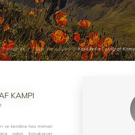
Patikatrek
Doğa Yürüyüşleri
Karadeniz Fotoğraf Kamp
AF KAMPI
a
eri ve kendine has mimari
 cana yakın, konuksever