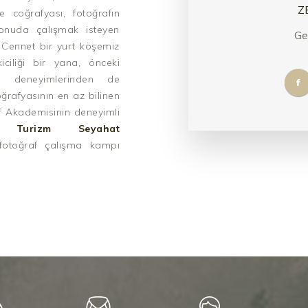
Z
e coğrafyası, fotoğrafın
onuda çalışmak isteyen
Ge
 Cennet bir yurt köşemiz
iciliği bir yana, önceki
ve deneyimlerinden de
ğrafyasının en az bilinen
af Akademisinin deneyimli
e Turizm Seyahat
r fotoğraf çalışma kampı