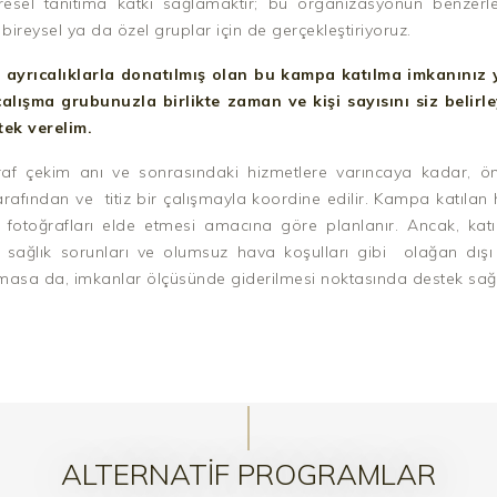
el tanıtıma katkı sağlamaktır; bu organizasyonun benzerlerin
ireysel ya da özel gruplar için de gerçekleştiriyoruz.
e, ayrıcalıklarla donatılmış olan bu kampa katılma imkanınız 
çalışma grubunuzla birlikte zaman ve kişi sayısını siz belirl
tek verelim.
af çekim anı ve sonrasındaki hizmetlere varıncaya kadar, önce
afından ve titiz bir çalışmayla koordine edilir. Kampa katılan
fotoğrafları elde etmesi amacına göre planlanır. Ancak, katılı
isel sağlık sorunları ve olumsuz hava koşulları gibi olağan dı
asa da, imkanlar ölçüsünde giderilmesi noktasında destek sağl
ALTERNATIF PROGRAMLAR