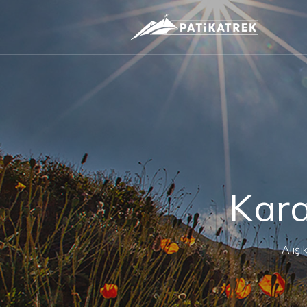
Kara
Alış