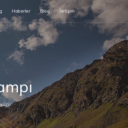
g
Haberler
Blog
İletişim
Kampı
 yüzü