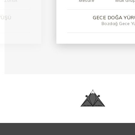
Zorluk
Mesafe
Max Gru
RI
DAĞ DOĞA FOTOĞR
Manisa Ku