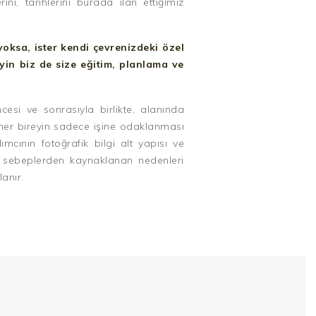
i, tarihlerini burada ilan ettiğimiz
yoksa, ister kendi çevrenizdeki özel
eyin biz de size eğitim, planlama ve
si ve sonrasıyla birlikte, alanında
 her bireyin sadece işine odaklanması
mcının fotoğrafik bilgi alt yapısı ve
şı sebeplerden kaynaklanan nedenleri
anır.