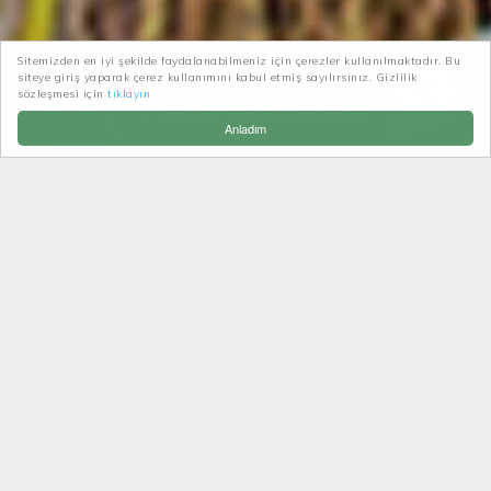
Sitemizden en iyi şekilde faydalanabilmeniz için çerezler kullanılmaktadır. Bu
siteye giriş yaparak çerez kullanımını kabul etmiş sayılırsınız. Gizlilik
Patikatrek
Yol Hikayeleri
sözleşmesi için
tıklayın
Bir Dağ masalı; Kaçkarlar
Anladım
BIR DAĞ MASALI;
KAÇKARLAR
Dağların doğada ve insan yaşamı içinde
kapladığı yer ve önemi hakkında sayfalar
dolusu metinler yazsak da bitmez. Hele ki,
Anadolu halk edebiyatı içindeki yerlerine
bakarsak yazılanlar ve söylenenlerin saymakla