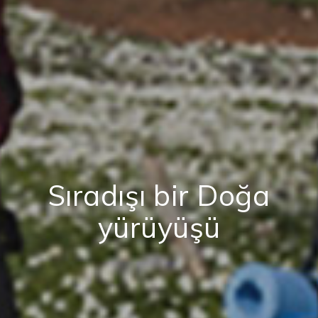
Sıradışı bir Doğa
yürüyüşü