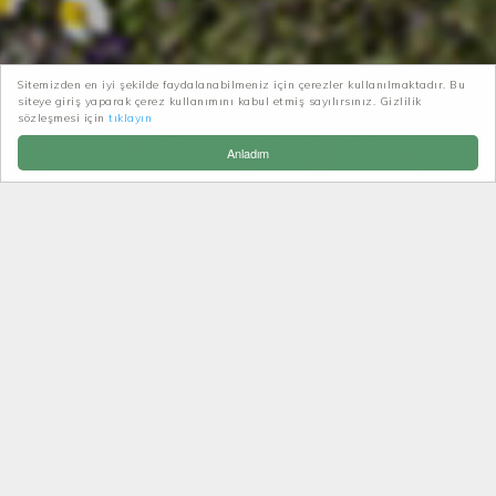
Sitemizden en iyi şekilde faydalanabilmeniz için çerezler kullanılmaktadır. Bu
siteye giriş yaparak çerez kullanımını kabul etmiş sayılırsınız. Gizlilik
Patikatrek
Haberler-Duyurular
sözleşmesi için
tıklayın
Sıradışı bir Doğa yürüyüşü
Anladım
SIRADIŞI BIR DOĞA
YÜRÜYÜŞÜ
Geçtiğimiz hafta çok yoğun geçti…Özel işlerimiz ve
dernekleşme çalışmalarımız dolayısıyla yoğun bir