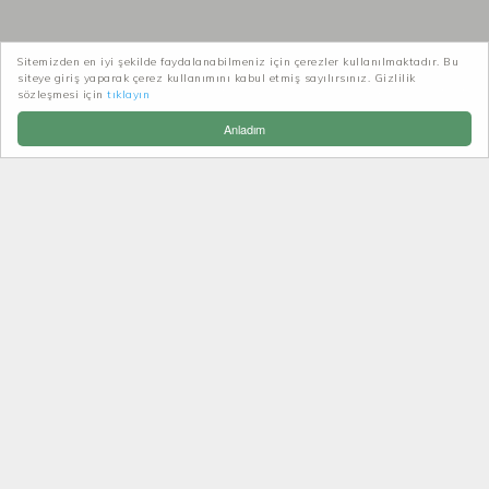
Patikatrek
Haberler-Duyurular
Sitemizden en iyi şekilde faydalanabilmeniz için çerezler kullanılmaktadır. Bu
siteye giriş yaparak çerez kullanımını kabul etmiş sayılırsınız. Gizlilik
İzmir Fotoğraf Akademisi Fotoğraf dünyasına renk
sözleşmesi için
tıklayın
katıyor
Anladım
İZMIR FOTOĞRAF
AKADEMISI FOTOĞRAF
DÜNYASINA RENK KATIYOR