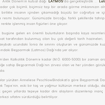
ki Antik Dönem’in kutsal dağı
LATMOS
'da gerçekleştirdik ...
La
adar çok biçimli, biçimsiz taşı bir arada görme imkanınızın ol
 birlikte insanın içinden çıkamadığı büyülü bir coğrafya ve i
resmi bulunuyor. Günümüzde bircoğu, farklı şekillerde tahrip 
enkte işlenmiş insan figürleri öne çıkıyor.
 bugüne gelen en önemli buluntuların başında kaya resimleri g
kat
tarafından bulunmuş olan bu çok değerli tarih hazineleri, so
eybatı ucundaki İonia ile sınırını oluşturan ve günümüzde ku
sındaki Beşparmak (Latmos) Dağı’nda yer alıyor.
m’den Kalkolitik Dönem’e kadar (M.Ö. 6000-5000) bir zaman aral
iğe sahip Beşparmak Dağı’nın zirvesi olan ve her yönden görüleb
da.
alar yürüten
Anneliese PeschlowBindokat
’a göre Beşparmak Dağ
lek Tepe’nin, eski bir taş ve yağmur kültünün merkezi olduğu, d
geçen yıllarda tepeye kadar dini alayların düzenlenip inanç e
rkezi sıfatını sürdürdüğü belirtiliyor.