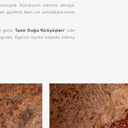
kavuştuk. Kondisyon edinme amaçlı,
ecek günlerin hem yol arkadaşlarımıza
r günü "
İzmir Doğa Yürüyüşleri
" nde
ışında, Ege'nin kıyıda köşede kalmış