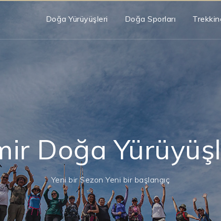
Doğa Yürüyüşleri
Doğa Sporları
Trekkin
mir Doğa Yürüyüşl
Yeni bir Sezon Yeni bir başlangıç