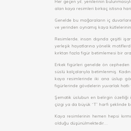
Her geçen yıl, yenilerinin bulunmasıyl
alan kaya resimleri birkaç istisna ha
Genelde bu mağaraların iç duvarların
ve yerinden oynamış kaya kütlelerinin 
Resimlerde, insan dışında çeşitli işar
yerleşik hayatlarına yönelik motifle
kırktan fazla figür betimlemesi bir ar
Erkek figürleri genelde ön cepheden v
süslü kalçalarıyla betimlenmiş. Kadı
kaya resimlerinde iki ana üslup görü
figürlerinde gövdelerin yuvarlak hatlı 
Şematik üslubun en belirgin özelliği 
çizgi ya da büyük “T” harfi şeklinde 
Kaya resimlerinin hemen hepsi kırmı
olduğu düşünülmektedir....