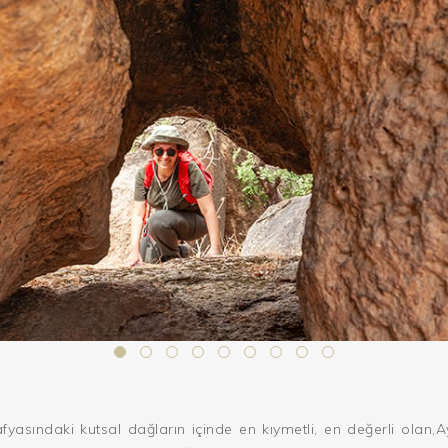
fyasındaki kutsal dağların içinde en kıymetli, en değerli olan,