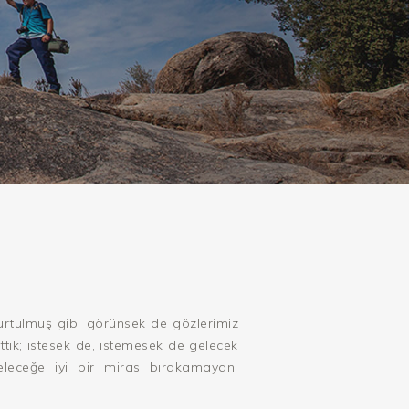
i
 kurtulmuş gibi görünsek de gözlerimiz
ttik; istesek de, istemesek de gelecek
leceğe iyi bir miras bırakamayan,