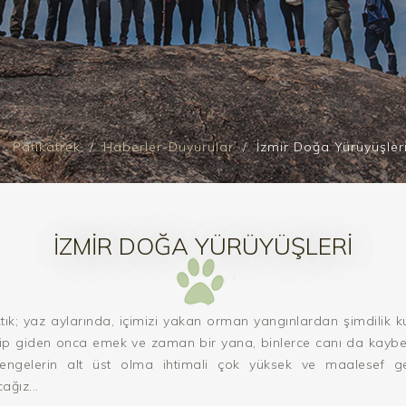
Patikatrek
Haberler-Duyurular
İzmir Doğa Yürüyüşler
İZMIR DOĞA YÜRÜYÜŞLERI
aktık; yaz aylarında, içimizi yakan orman yangınlardan şimdilik
Yitip giden onca emek ve zaman bir yana, binlerce canı da kaybe
engelerin alt üst olma ihtimali çok yüksek ve maalesef ge
ağız...