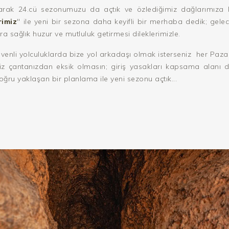
arak 24.cü sezonumuzu da açtık ve özlediğimiz dağlarımıza 
rimiz
" ile yeni bir sezona daha keyifli bir merhaba dedik; gel
sağlık huzur ve mutluluk getirmesi dileklerimizle.
üvenli yolculuklarda bize yol arkadaşı olmak isterseniz her Paza
niz çantanızdan eksik olmasın; giriş yasakları kapsama alanı d
ğru yaklaşan bir planlama ile yeni sezonu açtık...