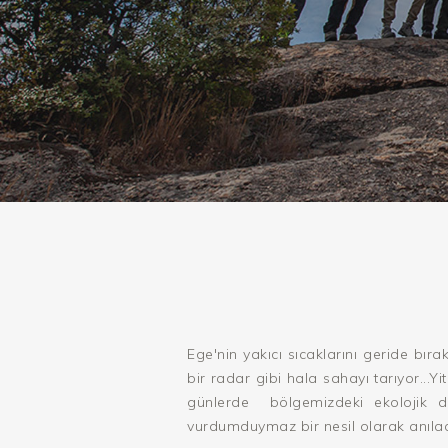
Ege'nin yakıcı sıcaklarını geride bır
bir radar gibi hala sahayı tarıyor...
günlerde bölgemizdeki ekolojik d
vurdumduymaz bir nesil olarak anılac