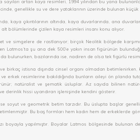
a sayıları artan kaya resimleri, 1994 yılından bu yana bulunanlar
ricinde, genellikle su ve dere yataklarının üzerinde bulunan küçü
da, kaya çıkıntılarının altında, kaya duvarlarında, ana duvar
alt bölümlerinde çizilen kaya resimleri insanı konu alıyor.
et ve simgelere de rastlanıyor; birçok Neolitik bölgede karşımıza
rden Latmos’ta şu ana dek 500’e yakın insan figürünün bulundu
ada bulunurken, bazılarında ise, nadiren de olsa tek figürlü resi
e birkaç istisna dışında cinsel organı olmadan betimlenirken, kad
n ve erkek resimlerine bakıldığında bunların aileyi ön planda tu
nür; natüralist ve şematik üsluplar. Az sayıda bilinen natüra
ve derinlik hissi uyandıran işlenişinde kendini gösterir.
ise soyut ve geometrik betim tarzıdır. Bu üslupta başlar genell
betimlenmiştir. Bu baş formları hem kadın hem de erkeklerde görü
zı boyayla yapılmıştır. Boyalar Latmos bölgesinde bulunan de