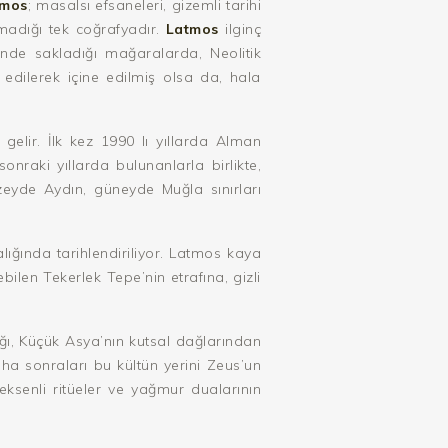
tmos
; masalsı efsaneleri, gizemli tarihi
madığı tek coğrafyadır.
Latmos
ilginç
çinde sakladığı mağaralarda, Neolitik
edilerek içine edilmiş olsa da, hala
elir. İlk kez 1990 lı yıllarda Alman
nraki yıllarda bulunanlarla birlikte,
zeyde Aydın, güneyde Muğla sınırları
ığında tarihlendiriliyor. Latmos kaya
ilen Tekerlek Tepe’nin etrafına, gizli
ı, Küçük Asya’nın kutsal dağlarından
aha sonraları bu kültün yerini Zeus’un
ksenli ritüeler ve yağmur dualarının