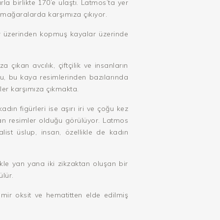
la birlikte 170’e ulaştı. Latmos’ta yer
k mağaralarda karşımıza çıkıyor.
lar üzerinden kopmuş kayalar üzerinde
 çıkan avcılık, çiftçilik ve insanların
ğu, bu kaya resimlerinden bazılarında
mler karşımıza çıkmakta.
ın figürleri ise aşırı iri ve çoğu kez
tan resimler olduğu görülüyor. Latmos
list üslup, insan, özellikle de kadın
ikle yan yana iki zikzaktan oluşan bir
lür.
mir oksit ve hematitten elde edilmiş