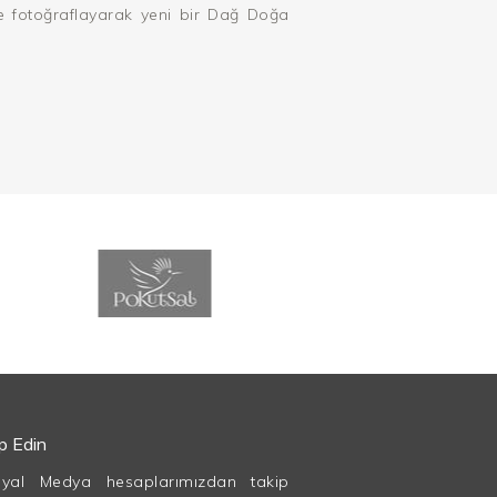
e fotoğraflayarak yeni bir Dağ Doğa
ip Edin
syal Medya hesaplarımızdan takip