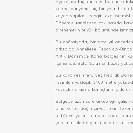
Aydın sıradağlarının en batı ucunda
kadar, dünyanın hiç bir yerinde bu k
kayaç yapıları, zengin ekosistemiyle
Dönem’e tarihlenen çok sayıda kaya 
direnenlerin büyük bölümünde kırmızı r
Bu coğrafyada, binlerce yıl önceden
arkeolog
Anneliese Peschlow-Bindo
Antik Dönem’de Karia bölgesinin kuz
içerisinde, Bafa Gölü’nün kuzey yaka
Bu kaya resimleri, Geç Neolitik Döne
resimleri yaklaşık 1400 metre yüksekl
kayaçlar arasına konuşlanmış durum
Bölgede uzun süre arkeolojik çalışm
birisi ve bu dağın zirvesi olan Teker
aldığı ve yakın zamana kadar kurak 
yapılması ile bölgenin hala bir kült me