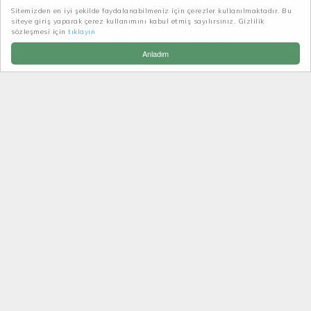
Sitemizden en iyi şekilde faydalanabilmeniz için çerezler kullanılmaktadır. Bu
siteye giriş yaparak çerez kullanımını kabul etmiş sayılırsınız. Gizlilik
Patikatrek
Haberler-Duyurular
sözleşmesi için
tıklayın
Doğa Yürüyüşü ilkelerimiz
Anladım
DOĞA YÜRÜYÜŞÜ
ILKELERIMIZ
Doğa yürüyüşleri her ne kadar risk içermeyen bir acık
alan sporu olsa da alışık olmadığımız mekanlarda
gerçekleşmesi açısından az da olsa bazı riskleri
vardır.Bu riskleri de ancak bilgi alt yapısı arkadaşlık
ve takım ruhu içinde sporcu disiplini ile aşmak